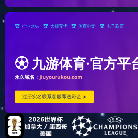
当前位置：
首页
/
公司介绍
公
关于鑫丽
ABOUT XINLI
信号
公司介绍
案、
战略合作
馆、
服务热线
术团
13916935178
13916913078
行业
方案
邮箱：xinlikeji11@163.com