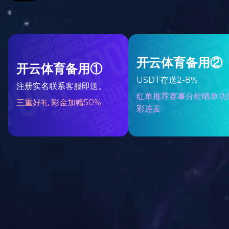
工任
项目
的行
大降
政企
关于
MK（中国）
公司介
地址：上海市闵行区颛兴东路999号
战略合
阳明国际创业园致真楼608-611室