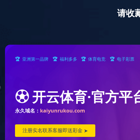
首页
关于鑫丽
产品中心
客户